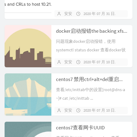
安安
2020 年 07 月 31 日
暂无
docker启动报错the backing xfs filesystem is formatted without d_type support
问题现象docker启动报错，使用
systemctl status docker 查看docker状
态，...
安安
2020 年 07 月 10 日
暂无
centos7 禁用ctrl+alt+del重启系统
查看/etc/inittab中的设置[root@dns-a
~]# cat /etc/inittab ...
安安
2020 年 07 月 10 日
暂无
centos7查看网卡UUID