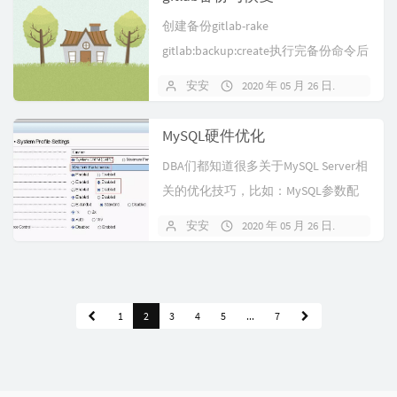
创建备份gitlab-rake
gitlab:backup:create执行完备份命令后
会在/var/o...
安安
2020 年 05 月 26 日
暂无
MySQL硬件优化
DBA们都知道很多关于MySQL Server相
关的优化技巧，比如：MySQL参数配
置优化、MySQL的...
安安
2020 年 05 月 26 日
暂无
1
2
3
4
5
...
7