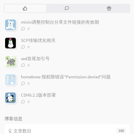
热
最
随
门
新
机
文
评
文
minio调整控制台分享文件链接的有效期
章
论
章
评
0
论
数：
SCP传输优化相关
评
0
论
数：
sed首尾加引号
评
0
论
数：
homebrew 报权限错误"Permission denied"问题
评
0
论
数：
CDH6.2.1版本部署
评
0
论
数：
博客信息
文章数目
168