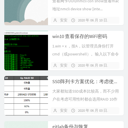
查看网卡UUIDnmcli con show查看mac
地址nmcli device show [inte...
安安
2020 年 06 月 10 日
暂无
win10 查看保存的WiFi密码
1.win + x ，按A，以管理员身份打开
cmd（或powershell）。输入以下命令
后回车nets...
安安
2020 年 06 月 09 日
暂无
SSD阵列卡方案优化：考虑使用RAID 50替代RAID 10
大家都知道SSD成本比较高，而不少用
户在考虑可用性时都会选用RAID 10作
阵列，这样无疑又增加了成本。...
安安
2020 年 06 月 03 日
暂无
gitlab备份与恢复