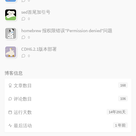
0
论
数：
sed首尾加引号
评
0
论
数：
homebrew 报权限错误"Permission denied"问题
评
0
论
数：
CDH6.2.1版本部署
评
0
论
数：
博客信息
文章数目
168
评论数目
106
运行天数
14年291天
最后活动
1 年前