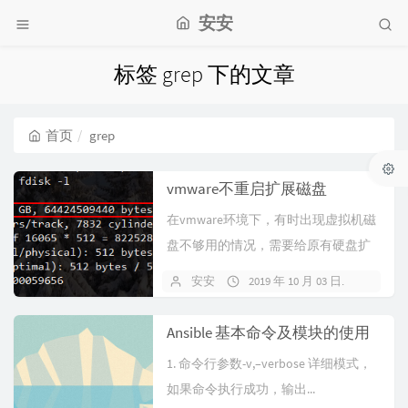
安安
标签 grep 下的文章
首页
grep
vmware不重启扩展磁盘
在vmware环境下，有时出现虚拟机磁
盘不够用的情况，需要给原有硬盘扩
容或者新增硬盘，但一般情况下下，
安安
2019 年 10 月 03 日
关闭
L...
Ansible 基本命令及模块的使用
1. 命令行参数-v,–verbose 详细模式，
如果命令执行成功，输出...