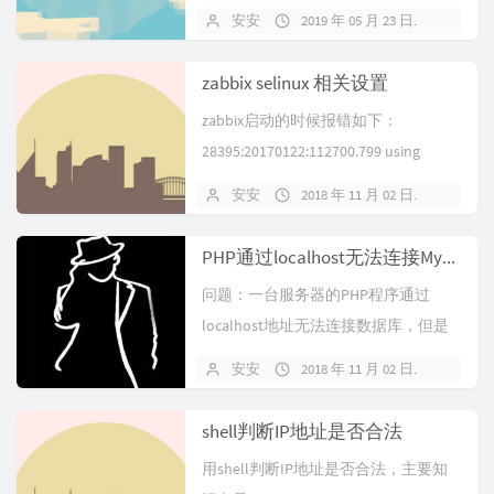
安安
2019 年 05 月 23 日
暂无
zabbix selinux 相关设置
zabbix启动的时候报错如下：
28395:20170122:112700.799 using
conf...
安安
2018 年 11 月 02 日
暂无
PHP通过localhost无法连接MySQL数据库的解决
问题：一台服务器的PHP程序通过
localhost地址无法连接数据库，但是
如果设置为127.0.0.1则...
安安
2018 年 11 月 02 日
暂无
shell判断IP地址是否合法
用shell判断IP地址是否合法，主要知