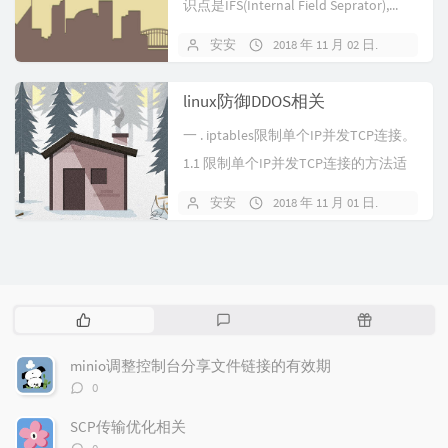
识点是IFS(Internal Field Seprator),...
安安
2018 年 11 月 02 日
暂无
linux防御DDOS相关
一 . iptables限制单个IP并发TCP连接。
1.1 限制单个IP并发TCP连接的方法适
应于保护L...
安安
2018 年 11 月 01 日
暂无
热
最
随
门
新
机
文
评
文
minio调整控制台分享文件链接的有效期
章
论
章
评
0
论
数：
SCP传输优化相关
评