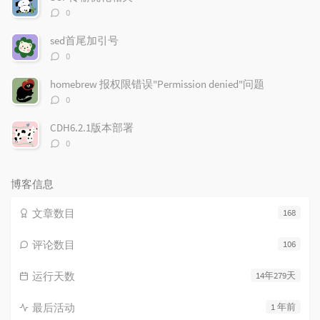
评
0
论
数：
sed首尾加引号
评
0
论
数：
homebrew 报权限错误"Permission denied"问题
评
0
论
数：
CDH6.2.1版本部署
评
0
论
数：
博客信息
文章数目
168
评论数目
106
运行天数
14年279天
最后活动
1 年前