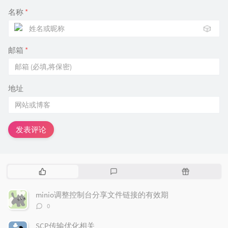
名称
*
🎲
邮箱
*
地址
发表评论
热
最
随
门
新
机
文
评
文
minio调整控制台分享文件链接的有效期
章
论
章
评
0
论
数：
SCP传输优化相关