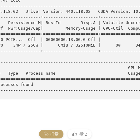
:47 2020       

---------------------------------------------------------
0.118.02   Driver Version: 440.118.02   CUDA Version: 10.
-----------------+----------------------+----------------
    Persistence-M| Bus-Id        Disp.A | Volatile Uncorr
rf  Pwr:Usage/Cap|         Memory-Usage | GPU-Util  Compu
=================+======================+================
00-PCIE...  Off  | 00000000:13:00.0 Off |                
P0    34W / 250W |      0MiB / 32510MiB |      0%      De
-----------------+----------------------+----------------
---------------------------------------------------------
                                                    GPU M
D   Type   Process name                             Usage
=========================================================
rocesses found                                           
打赏
赞
2