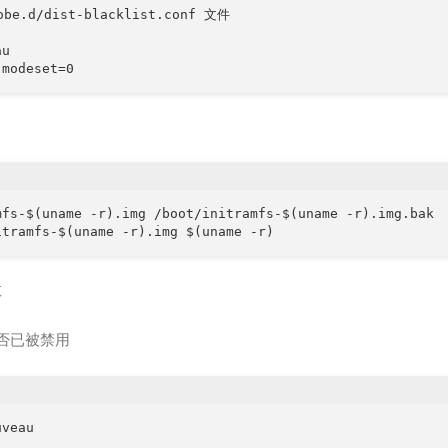
be.d/dist-blacklist.conf 文件

u

mfs-$(uname -r).img /boot/initramfs-$(uname -r).img.bak

效
否已被禁用