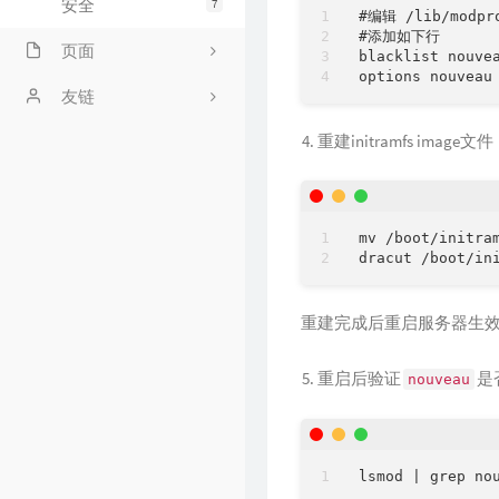
安全
7
#编辑 /lib/modpro
#添加如下行

页面
blacklist nouvea
文章归档
友链
重建initramfs image文件
时光机
安安
友情链接
留言板
mv /boot/initra
GitHub
重建完成后重启服务器生
豆瓣
重启后验证
是
nouveau