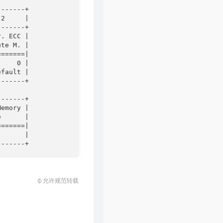
------+

2     |

------+

. ECC |

te M. |

======|

    0 |

fault |

------+

------+

emory |

      |

======|

      |

© 允许规范转载