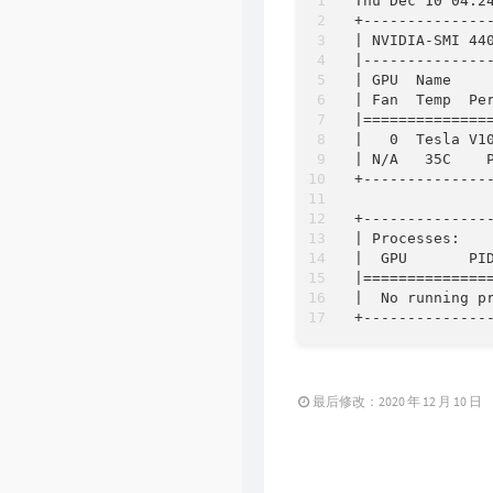
Thu Dec 10 04:24
+--------------
| NVIDIA-SMI 44
|--------------
| GPU  Name    
| Fan  Temp  Pe
|==============
|   0  Tesla V1
| N/A   35C    
+--------------
+--------------
| Processes:   
|  GPU       PI
|==============
|  No running p
最后修改：2020 年 12 月 10 日