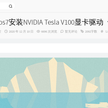
tos7安装NVIDIA Tesla V100显卡驱动
发
分
安
2020 年 12 月 10 日
6696 次浏览
暂无评论
2092字数
L
：
布
类
时
间：