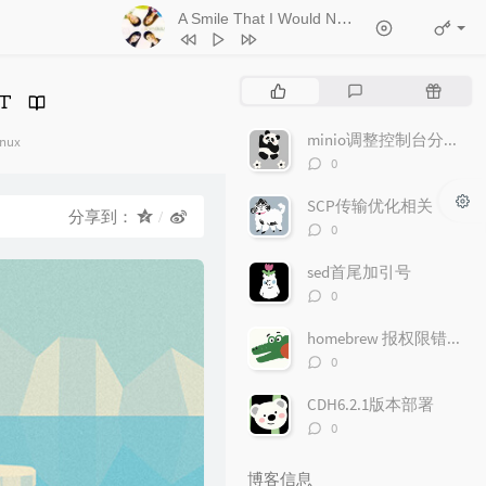
A Smile That I Would Never See Again
- Kitt
1
Ticket (Day Trip)
Chookiat Sakveerakul / August Band
2
A Smile That I Would Never See
热
最
随
Again
Kitti Kuremanee
3
Playground
Kitti Kuremanee
门
新
机
文
评
文
minio调整控制台分享文件链接的有效期
4
Old Chinese Song
Kitti Kuremanee
inux
章
论
章
评
：
0
5
淤青
刘昊霖
论
数：
SCP传输优化相关
6
我可以坐你旁边吗
厘小白
分享到：
评
0
7
For You To Be Here
Tom Rosenthal
论
数：
sed首尾加引号
8
情人知己
叶蒨文
评
0
9
当初就不该学php
黄灰红
论
数：
homebrew 报权限错误"Permission denied"问题
评
0
论
数：
CDH6.2.1版本部署
评
0
论
数：
博客信息