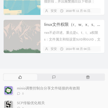
接阶段，并且频繁抛出以下错误：
Caused by: java.ne...
安安
2018 年 11 月 01 日
暂无
linux文件权限（r、w、x、s、t、i、a）
rwx不必详述。重点是s、t、i、a权限
s：文件属主和组设置SUID和GUID，文
件在被设置了s权限后将...
安安
2014 年 08 月 04 日
暂无
热
最
随
门
新
机
文
评
文
minio调整控制台分享文件链接的有效期
章
论
章
评
0
论
数：
SCP传输优化相关
评