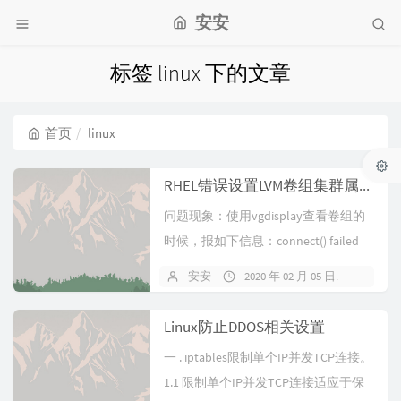
安安
标签 linux 下的文章
首页
linux
RHEL错误设置LVM卷组集群属性问题处理
问题现象：使用vgdisplay查看卷组的
时候，报如下信息：connect() failed
on lo...
安安
2020 年 02 月 05 日
暂无
Linux防止DDOS相关设置
一 . iptables限制单个IP并发TCP连接。
1.1 限制单个IP并发TCP连接适应于保