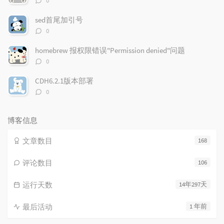
0
论
数：
sed首尾加引号
评
0
论
数：
homebrew 报权限错误"Permission denied"问题
评
0
论
数：
CDH6.2.1版本部署
评
0
论
数：
博客信息
文章数目
168
评论数目
106
运行天数
14年297天
最后活动
1 年前