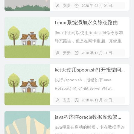
护Linu...
安安
2020 年 02 月 04 日
暂无
Linux 系统添加永久静态路由
linux下面可以使用route add命令添加
静态路由，但是在网卡重启、系统重
启后会丢失，添加永久静态...
安安
2018 年 12 月 11 日
暂无
kettle使用spoon.sh打开报错问题解决
执行./spoon.sh，报错如下Java
HotSpot(TM) 64-Bit Server VM w...
安安
2018 年 11 月 28 日
暂无
java程序连oracle数据库频繁出现Connection reset问题
java项目在启动的时候，卡在数据库连