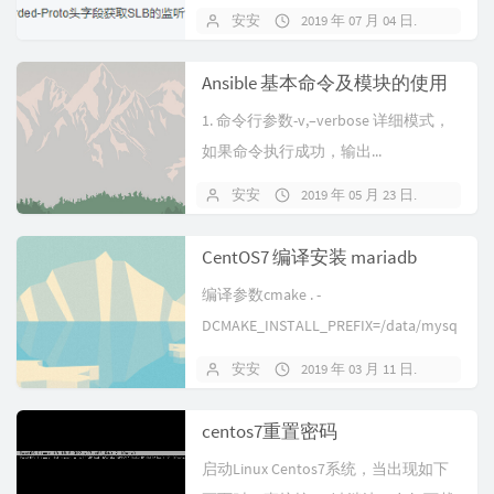
安安
2019 年 07 月 04 日
关闭
Ansible 基本命令及模块的使用
1. 命令行参数-v,–verbose 详细模式，
如果命令执行成功，输出...
安安
2019 年 05 月 23 日
暂无
CentOS7 编译安装 mariadb
编译参数cmake . -
DCMAKE_INSTALL_PREFIX=/data/mysq
l -DMYS...
安安
2019 年 03 月 11 日
暂无
centos7重置密码
启动Linux Centos7系统，当出现如下