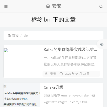
安安
标签 bin 下的文章
首页
bin
Kafka的集群部署实践及运维相关
一、Kafka的生产集群部署1.1 方案背
景假设每天集群需要承载10亿数据。
一天24小时，晚上12点到凌...
安安
2020 年 04 月 02 日
暂无
Cmake升级
卸载旧版本yum remove cmake下载
wget https://github.com/Kitwa...