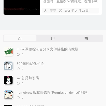
画面时，直接按“e”键继续。在如下截
图的位置，添加“rw ...
安安
2018 年 04 月 14 日
暂无
热
最
随
门
新
机
文
评
文
minio调整控制台分享文件链接的有效期
章
论
章
评
0
论
数：
SCP传输优化相关
评
0
论
数：
sed首尾加引号
评
0
论
数：
homebrew 报权限错误"Permission denied"问题
评
0
论
数：