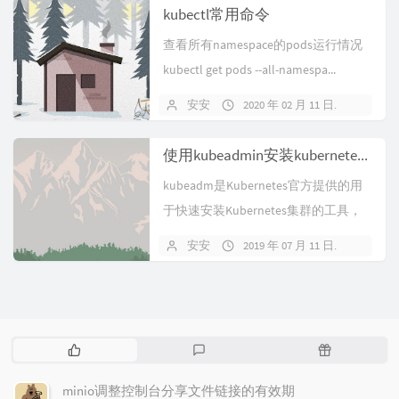
kubectl常用命令
查看所有namespace的pods运行情况
kubectl get pods --all-namespa...
安安
2020 年 02 月 11 日
暂无
使用kubeadmin安装kubernetes 1.15
kubeadm是Kubernetes官方提供的用
于快速安装Kubernetes集群的工具，
伴随Kuber...
安安
2019 年 07 月 11 日
关闭
热
最
随
门
新
机
文
评
文
minio调整控制台分享文件链接的有效期