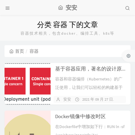
安安
分类 容器 下的文章
容器技术相关，包含docker、编排工具、k8s等
首页
容器
基于容器应用，著名的设计原则、模式和反模式
容器和容器编排（Kubernetes）的广
泛使用，让我们可以轻松的构建基于
微服务的“云原生”（Cloud...
安安
2021 年 09 月 27 日
暂无
Docker镜像中修改时区
在Dockerfile中增加如下行：RUN ln -sf