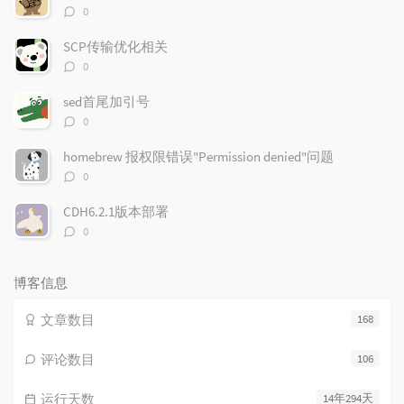
章
论
章
评
0
论
数：
SCP传输优化相关
评
0
论
数：
sed首尾加引号
评
0
论
数：
homebrew 报权限错误"Permission denied"问题
评
0
论
数：
CDH6.2.1版本部署
评
0
论
数：
博客信息
文章数目
168
评论数目
106
运行天数
14年294天