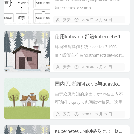
kubernetes-jazz-imp...
安安
2020 年 03 月 31 日
暂无
使用kubeadm部署kubernetes1.17.3
环境准备操作系统：centos 7 1908
mini设置主机名hostnamectl set-host...
安安
2020 年 02 月 29 日
暂无
国内无法访问gcr.io与quay.io镜像问题
由于众所周知的原因，gcr.io在国内不
可访问，quay.io也间歇性抽风。这里
可以用azure中国的相...
安安
2020 年 02 月 29 日
暂无
Kubernetes CNI网络对比：Flannel、Calico、Canal和Weave