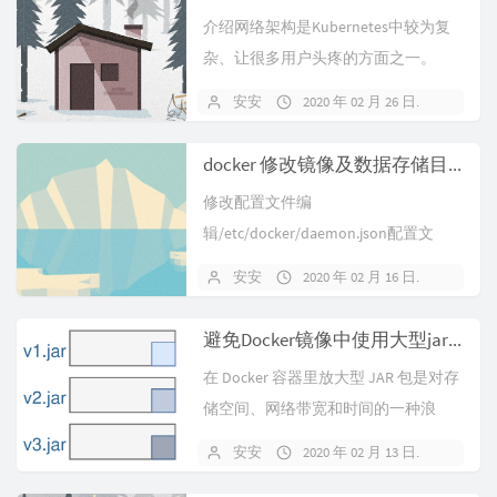
介绍网络架构是Kubernetes中较为复
杂、让很多用户头疼的方面之一。
Kubernetes网络模型本身...
安安
2020 年 02 月 26 日
暂无
docker 修改镜像及数据存储目录
修改配置文件编
辑/etc/docker/daemon.json配置文
件，如文件不存在则手动创建,文件中
安安
2020 年 02 月 16 日
暂无
添...
避免Docker镜像中使用大型jar包
在 Docker 容器里放大型 JAR 包是对存
储空间、网络带宽和时间的一种浪
费。所幸的是，我们可以利用...
安安
2020 年 02 月 13 日
暂无