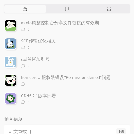
热
最
随
门
新
机
文
评
文
minio调整控制台分享文件链接的有效期
章
论
章
评
0
论
数：
SCP传输优化相关
评
0
论
数：
sed首尾加引号
评
0
论
数：
homebrew 报权限错误"Permission denied"问题
评
0
论
数：
CDH6.2.1版本部署
评
0
论
数：
博客信息
文章数目
168