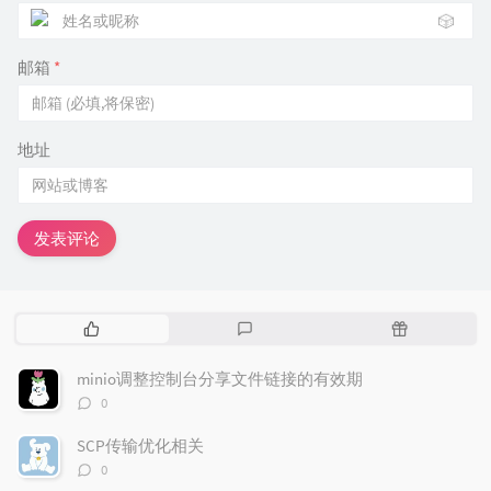
🎲
邮箱
*
地址
发表评论
热
最
随
门
新
机
文
评
文
minio调整控制台分享文件链接的有效期
章
论
章
评
0
论
数：
SCP传输优化相关
评
0
论