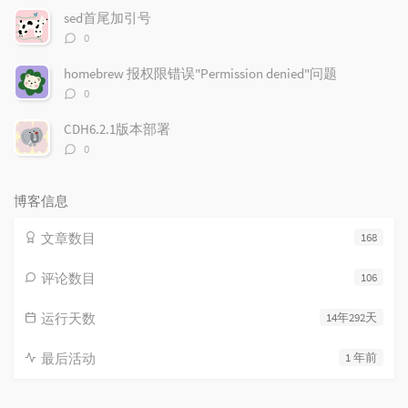
数：
sed首尾加引号
评
0
论
数：
homebrew 报权限错误"Permission denied"问题
评
0
论
数：
CDH6.2.1版本部署
评
0
论
数：
博客信息
文章数目
168
评论数目
106
运行天数
14年292天
最后活动
1 年前