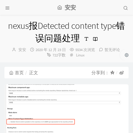
安安
nexus报Detected content type错
误问题处理
博
发
安安
2020 年 12 月 23 日
5534 次浏览
暂无评论
主：
布
分
722字数
Linux
时
类：
间：
首页
正文
分享到：