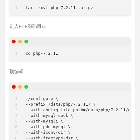
进入PHP源码目录
预编译
./configure \

--prefix=/data/php/7.2.11/ \

--with-config-file-path=/data/php/7.2.11/etc/ 
--with-mysql-sock \

--with-mysqli \

--with-pdo-mysql \

--with-iconv-dir \

--with-freetype-dir \
