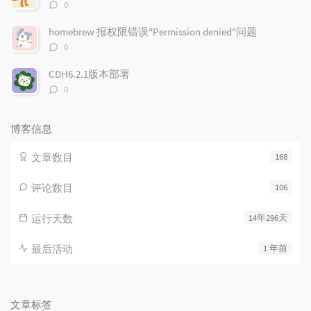
评
0
论
数：
homebrew 报权限错误"Permission denied"问题
评
0
论
数：
CDH6.2.1版本部署
评
0
论
数：
博客信息
文章数目
168
评论数目
106
运行天数
14年296天
最后活动
1 年前
文章标签