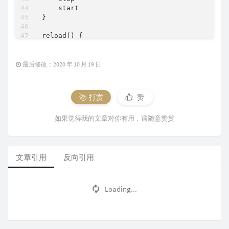
    start  

}  

reload() {  

    configtest || return $?  

    echo -n $"Reloading $prog: "  

    killproc ${phpfpm} -HUP  

最后修改：2020 年 10 月 19 日
    RETVAL=$?  

    echo  

}  

打赏
赞
force_reload() {  

如果觉得我的文章对你有用，请随意赞赏
    restart  

}  

configtest() {  

  ${phpfpm} -t

文章引用
反向引用
}  

rh_status() {  

Loading...
    status $prog  

}  

rh_status_q() {  

    rh_status >/dev/null 2>&1  
