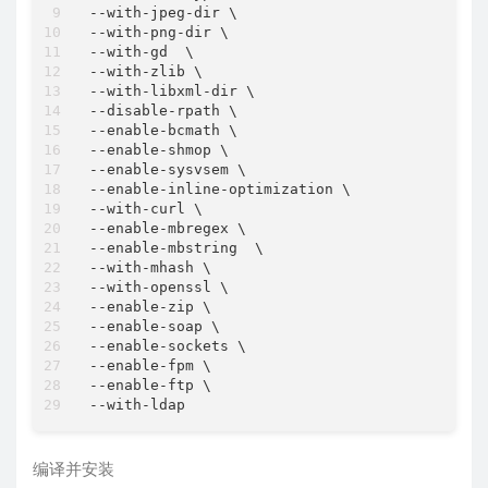
--with-jpeg-dir \

--with-png-dir \

--with-gd  \

--with-zlib \

--with-libxml-dir \

--disable-rpath \

--enable-bcmath \

--enable-shmop \

--enable-sysvsem \

--enable-inline-optimization \

--with-curl \

--enable-mbregex \

--enable-mbstring  \

--with-mhash \

--with-openssl \

--enable-zip \

--enable-soap \

--enable-sockets \

--enable-fpm \

--enable-ftp \

编译并安装