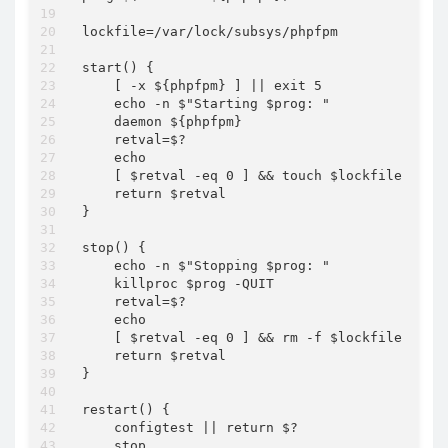
lockfile=/var/lock/subsys/phpfpm

start() {  

    [ -x ${phpfpm} ] || exit 5  

    echo -n $"Starting $prog: "  

    daemon ${phpfpm}

    retval=$?  

    echo  

    [ $retval -eq 0 ] && touch $lockfile  

    return $retval  

}  

stop() {  

    echo -n $"Stopping $prog: "  

    killproc $prog -QUIT  

    retval=$?  

    echo  

    [ $retval -eq 0 ] && rm -f $lockfile  

    return $retval  

}  

restart() {  

    configtest || return $?  

    stop  
