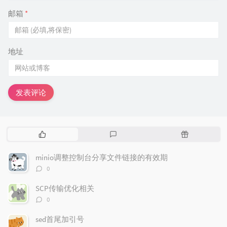
esac

邮箱
*
地址
发表评论
热
最
随
门
新
机
文
评
文
minio调整控制台分享文件链接的有效期
章
论
章
评
0
论
数：
SCP传输优化相关
评
0
论
数：
sed首尾加引号