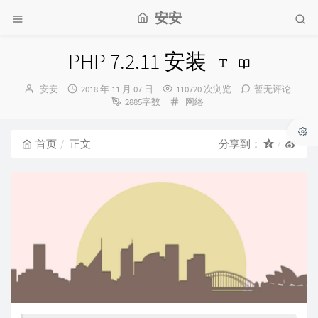
安安
PHP 7.2.11 安装
博
发
安安
2018 年 11 月 07 日
110720 次浏览
暂无评论
主：
布
分
2885字数
网络
时
类：
间：
首页
正文
分享到：