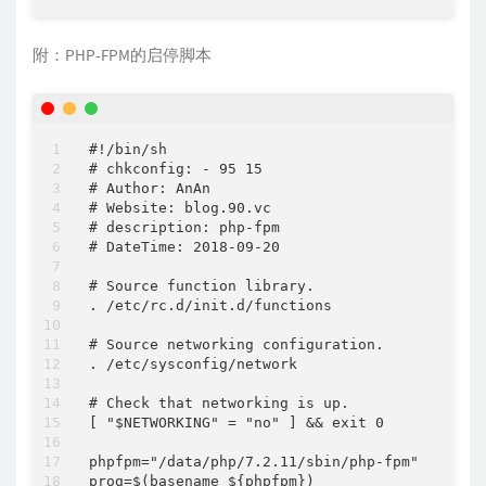
附：PHP-FPM的启停脚本
#!/bin/sh

# chkconfig: - 95 15

# Author: AnAn

# Website: blog.90.vc

# description: php-fpm

# DateTime: 2018-09-20

# Source function library.  

. /etc/rc.d/init.d/functions  

# Source networking configuration.  

. /etc/sysconfig/network  

# Check that networking is up.  

[ "$NETWORKING" = "no" ] && exit 0  

phpfpm="/data/php/7.2.11/sbin/php-fpm"  

prog=$(basename ${phpfpm})  
