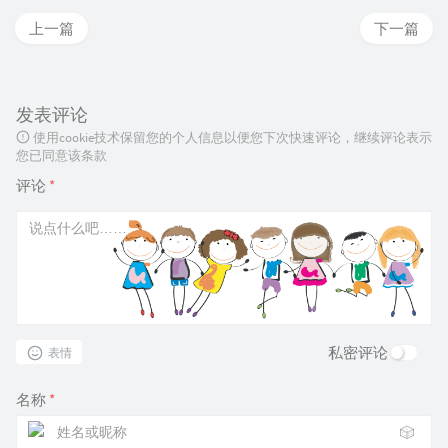
}  

上一篇
下一篇
case "$1" in  

    start)  

        rh_status_q && exit 0  

        $1  

发表评论
        ;;  

使用cookie技术保留您的个人信息以便您下次快速评论，继续评论表示
    stop)  

您已同意该条款
        rh_status_q || exit 0  

        $1  

评论
*
        ;;  

    restart|configtest)  

        $1  

        ;;  

    reload)  

        rh_status_q || exit 7  

        $1  

        ;;  

    status)  

私密评论
表情
        rh_status  

        ;;  

    *)  

名称
*
        echo $"Usage: $0 {start|stop|status|re
🎲
        exit 2  
