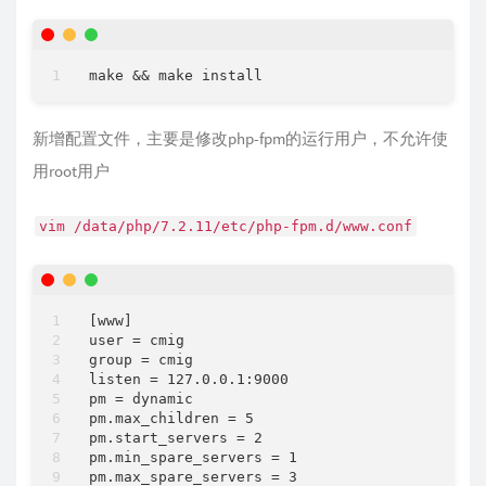
新增配置文件，主要是修改php-fpm的运行用户，不允许使
用root用户
vim /data/php/7.2.11/etc/php-fpm.d/www.conf
[www]

user = cmig

group = cmig

listen = 127.0.0.1:9000

pm = dynamic

pm.max_children = 5

pm.start_servers = 2

pm.min_spare_servers = 1
