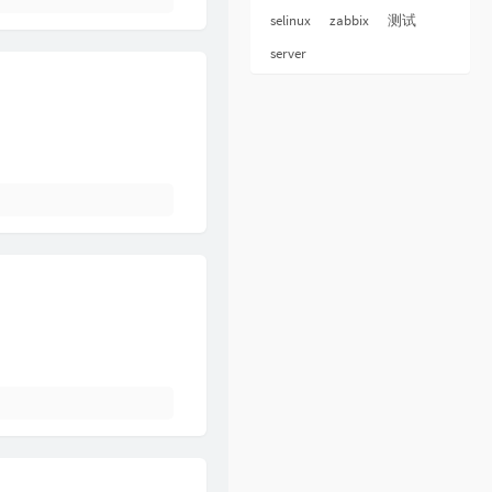
selinux
zabbix
测试
server