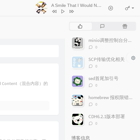
A Smile That I Would Never See Again
- Kitt
1
Ticket (Day Trip)
Chookiat Sakveerakul / August Band
2
A Smile That I Would Never See
热
最
随
Again
Kitti Kuremanee
3
Playground
Kitti Kuremanee
门
新
机
文
评
文
minio调整控制台分享文件链接的有效期
4
Old Chinese Song
Kitti Kuremanee
章
论
章
评
0
5
淤青
刘昊霖
论
数：
SCP传输优化相关
6
我可以坐你旁边吗
厘小白
评
0
7
For You To Be Here
Tom Rosenthal
论
数：
sed首尾加引号
8
情人知己
叶蒨文
ontent（混合内容）的
评
0
9
当初就不该学php
黄灰红
论
数：
homebrew 报权限错误"Permission denied"问题
评
0
论
数：
CDH6.2.1版本部署
评
0
论
数：
博客信息