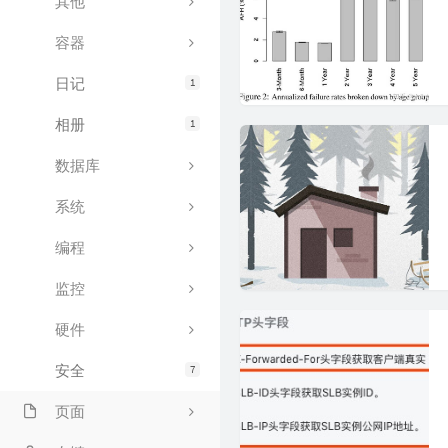
其他
容器
日记
1
相册
1
数据库
系统
编程
监控
硬件
安全
7
页面