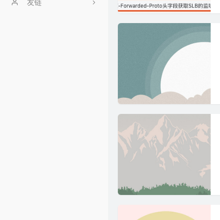
文章归档
友链
时光机
安安
友情链接
留言板
GitHub
豆瓣