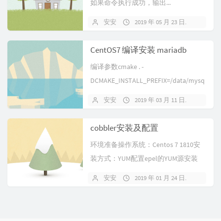
如果命令执行成功，输出...
安安
2019 年 05 月 23 日
暂无
CentOS7 编译安装 mariadb
编译参数cmake . -
DCMAKE_INSTALL_PREFIX=/data/mysq
l -DMYS...
安安
2019 年 03 月 11 日
暂无
cobbler安装及配置
环境准备操作系统：Centos 7 1810安
装方式：YUM配置epel的YUM源安装
cobbleryu...
安安
2019 年 01 月 24 日
暂无