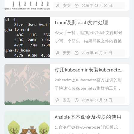
失败的概率相当高，不可忽略；但数
安安
2020 年 03 月 02 日
暂无
据...
Linux误删fatab文件处理
今天手一抖，追加/etc/fstab文件时候
少写一个箭头，结果导致文件内容被
清空。万幸服务器还未重启，抢...
安安
2019 年 10 月 03 日
关闭
使用kubeadmin安装kubernetes 1.15
kubeadm是Kubernetes官方提供的用
于快速安装Kubernetes集群的工具，
伴随Kuber...
安安
2019 年 07 月 11 日
关闭
Ansible 基本命令及模块的使用
1. 命令行参数-v,–verbose 详细模式，