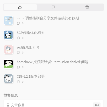
热
最
随
门
新
机
文
评
文
minio调整控制台分享文件链接的有效期
章
论
章
评
0
论
数：
SCP传输优化相关
评
0
论
数：
sed首尾加引号
评
0
论
数：
homebrew 报权限错误"Permission denied"问题
评
0
论
数：
CDH6.2.1版本部署
评
0
论
数：
博客信息
文章数目
168