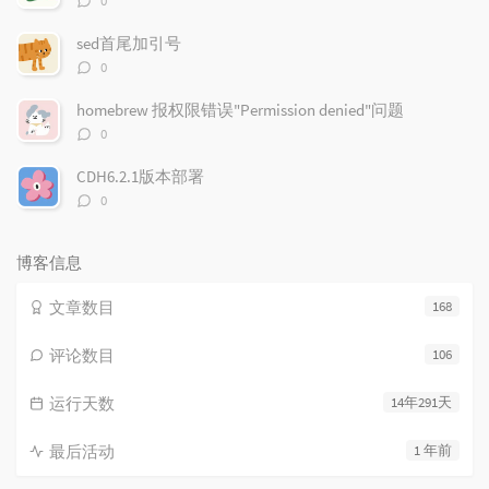
0
论
数：
sed首尾加引号
评
0
论
数：
homebrew 报权限错误"Permission denied"问题
评
0
论
数：
CDH6.2.1版本部署
评
0
论
数：
博客信息
文章数目
168
评论数目
106
运行天数
14年291天
最后活动
1 年前