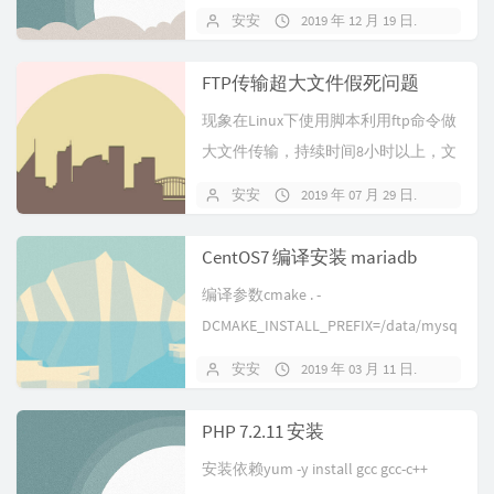
是缓冲“写”，...
安安
2019 年 12 月 19 日
关闭
FTP传输超大文件假死问题
现象在Linux下使用脚本利用ftp命令做
大文件传输，持续时间8小时以上，文
件传输完成后（服务器上已经收...
安安
2019 年 07 月 29 日
关闭
CentOS7 编译安装 mariadb
编译参数cmake . -
DCMAKE_INSTALL_PREFIX=/data/mysq
l -DMYS...
安安
2019 年 03 月 11 日
暂无
PHP 7.2.11 安装
安装依赖yum -y install gcc gcc-c++