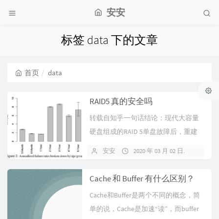
安安
标签 data 下的文章
首页
data
RAID5 真的安全吗
转载自知乎一句话结论：现代大容量
硬盘组成的RAID 5单盘故障后，重建
失败的概率相当高，不可忽略；但数
安安
2020 年 03 月 02 日
暂无
据...
Cache 和 Buffer 有什么区别？
Cache和Buffer是两个不同的概念，简
单的说，Cache是加速“读”，而buffer