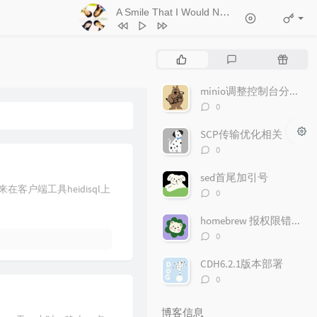
A Smile That I Would Never See Again
- Kitt
1
Ticket (Day Trip)
Chookiat Sakveerakul / August Band
2
A Smile That I Would Never See
热
最
随
Again
Kitti Kuremanee
3
Playground
Kitti Kuremanee
门
新
机
文
评
文
minio调整控制台分享文件链接的有效期
4
Old Chinese Song
Kitti Kuremanee
章
论
章
评
0
5
淤青
刘昊霖
论
数：
SCP传输优化相关
6
我可以坐你旁边吗
厘小白
评
0
7
For You To Be Here
Tom Rosenthal
论
数：
sed首尾加引号
8
情人知己
叶蒨文
户端工具heidisql上
评
0
9
当初就不该学php
黄灰红
论
数：
homebrew 报权限错误"Permission denied"问题
评
0
论
数：
CDH6.2.1版本部署
评
0
论
数：
博客信息