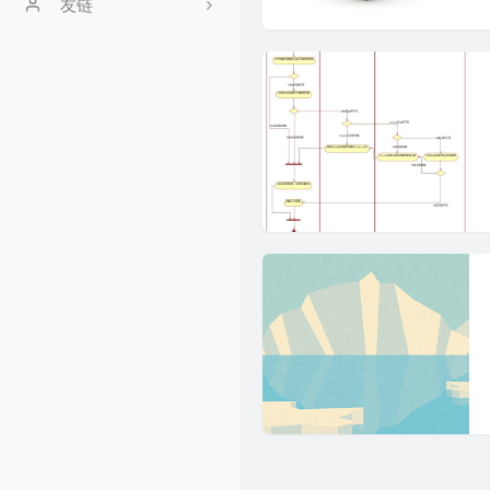
文章归档
友链
时光机
安安
友情链接
留言板
GitHub
豆瓣