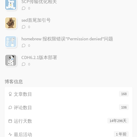
SCP传输优化相关
评
0
论
数：
sed首尾加引号
评
0
论
数：
homebrew 报权限错误"Permission denied"问题
评
0
论
数：
CDH6.2.1版本部署
评
0
论
数：
博客信息
文章数目
168
评论数目
106
运行天数
14年296天
最后活动
1 年前