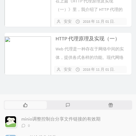
在上篇《HTTP 代理原理及实现
（一）》里，我介绍了 HTTP 代理的
两种形式，并用 Node.js 实...
安安
2018 年 11 月 01 日
暂无
HTTP 代理原理及实现（一）
Web 代理是一种存在于网络中间的实
体，提供各式各样的功能。现代网络
系统中，Web 代理无处不在。我之前...
安安
2018 年 11 月 01 日
暂无
热
最
随
门
新
机
文
评
文
minio调整控制台分享文件链接的有效期
章
论
章
评
0
论
数：