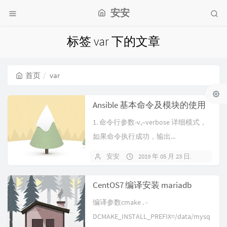
安安
标签 var 下的文章
首页
var
Ansible 基本命令及模块的使用
1. 命令行参数-v,–verbose 详细模式，
如果命令执行成功，输出...
安安
2019 年 05 月 23 日
暂无
CentOS7 编译安装 mariadb
编译参数cmake . -
DCMAKE_INSTALL_PREFIX=/data/mysq