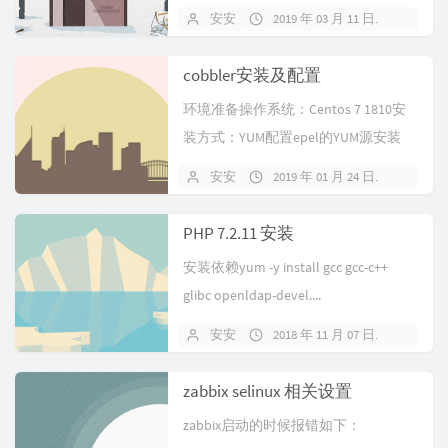
l -DMYS...
安安
2019 年 03 月 11 日
暂无
cobbler安装及配置
环境准备操作系统：Centos 7 1810安
装方式：YUM配置epel的YUM源安装
cobbleryu...
安安
2019 年 01 月 24 日
暂无
PHP 7.2.11 安装
安装依赖yum -y install gcc gcc-c++
glibc openldap-devel....
安安
2018 年 11 月 07 日
暂无
zabbix selinux 相关设置
zabbix启动的时候报错如下：