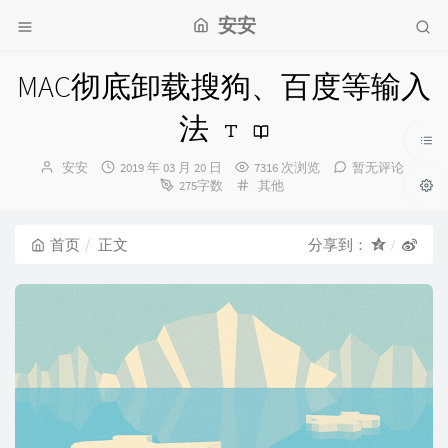
安安
MAC彻底卸载搜狗、百度等输入
法
博
发
安安
2019 年 03 月 20 日
7316 次浏览
暂无评论
主：
布
分
275字数
其他
时
类：
间：
首页
正文
分享到：