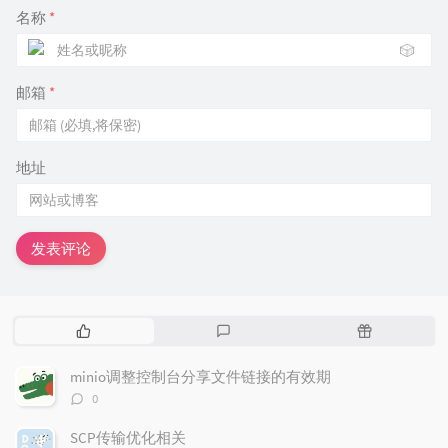
名称
*
🎲
邮箱
*
地址
发表评论
热
最
随
门
新
机
文
评
文
minio调整控制台分享文件链接的有效期
章
论
章
评
0
论
数：
SCP传输优化相关