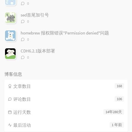
评
0
论
数：
sed首尾加引号
评
0
论
数：
homebrew 报权限错误"Permission denied"问题
评
0
论
数：
CDH6.2.1版本部署
评
0
论
数：
博客信息
文章数目
168
评论数目
106
运行天数
14年280天
最后活动
1 年前