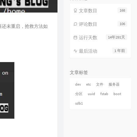
文章数目
168
评论数目
106
器还未重启，抢救方法如
运行天数
14年291天
最后活动
1 年前
文章标签
dev
etc
文件
服务器
分区
uuid
fstab
boot
sdb1