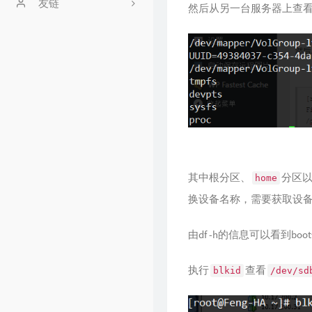
文章归档
友链
然后从另一台服务器上查
时光机
安安
友情链接
留言板
GitHub
豆瓣
其中根分区、
分区
home
换设备名称，需要获取设
由df -h的信息可以看到b
执行
查看
blkid
/dev/sd