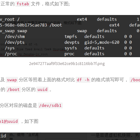
看正常的
文件，格式如下图;
fstab
2e947277aaf9f33e62ce9b1c8116bb7f.png
以及
分区等照着上面的格式对比
的格式填写即可，
swap
df -h
/bo
备的
分区的
。
/boot
uuid
oot分区对应的磁盘是
/dev/sdb1
，如下图
b1的uuid