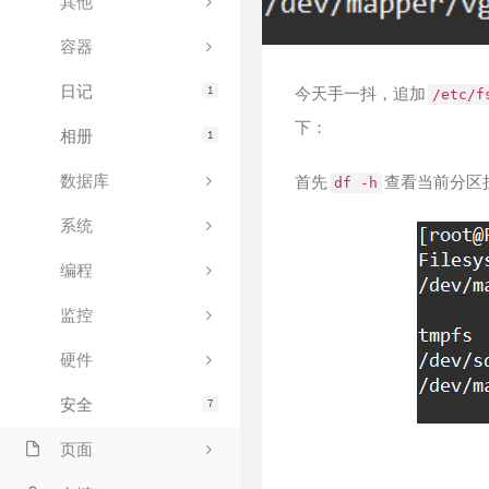
其他
容器
日记
1
今天手一抖，追加
/etc/f
下：
相册
1
数据库
首先
查看当前分区
df -h
系统
编程
监控
硬件
安全
7
页面