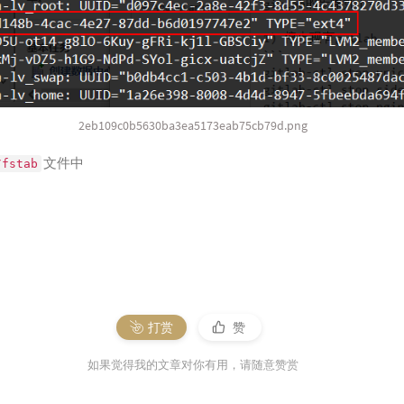
2eb109c0b5630ba3ea5173eab75cb79d.png
文件中
/fstab
打赏
赞
如果觉得我的文章对你有用，请随意赞赏