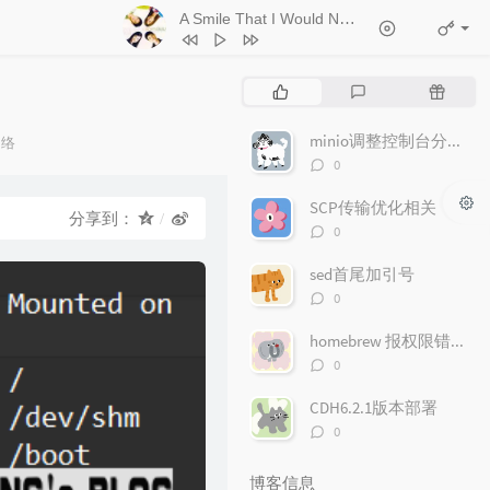
A Smile That I Would Never See Again
- Kitt
1
Ticket (Day Trip)
Chookiat Sakveerakul / August Band
2
A Smile That I Would Never See
热
最
随
Again
Kitti Kuremanee
3
Playground
Kitti Kuremanee
门
新
机
文
评
文
minio调整控制台分享文件链接的有效期
4
Old Chinese Song
Kitti Kuremanee
网络
章
论
章
评
：
0
5
淤青
刘昊霖
论
数：
SCP传输优化相关
6
我可以坐你旁边吗
厘小白
分享到：
评
0
7
For You To Be Here
Tom Rosenthal
论
数：
sed首尾加引号
8
情人知己
叶蒨文
评
0
9
当初就不该学php
黄灰红
论
数：
homebrew 报权限错误"Permission denied"问题
评
0
论
数：
CDH6.2.1版本部署
评
0
论
数：
博客信息