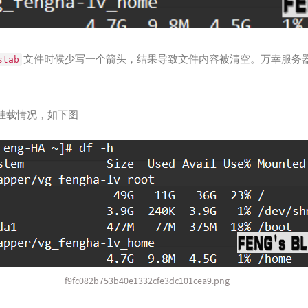
文件时候少写一个箭头，结果导致文件内容被清空。万幸服务
stab
挂载情况，如下图
f9fc082b753b40e1332cfe3dc101cea9.png