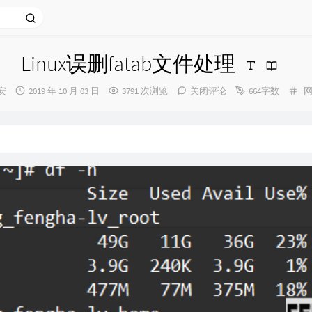
Linux误删fatab文件处理
发
分
安
2019 年 10 月 03 日
3791 次浏览
关闭评论
664字数
：
布
类
时
间：