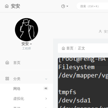
安安
博
安
主
安安
首页
正文
工程师
首页
分类
网络
46
虚拟化