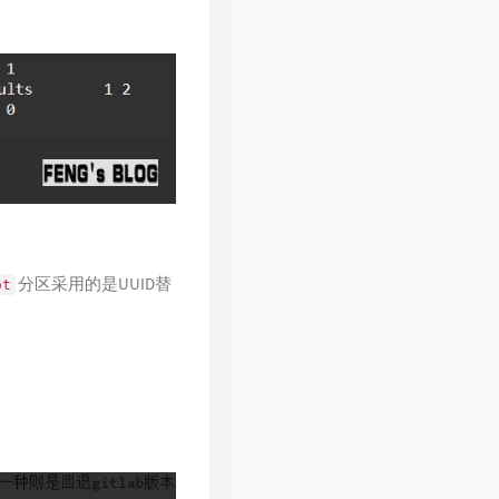
分区采用的是UUID替
ot