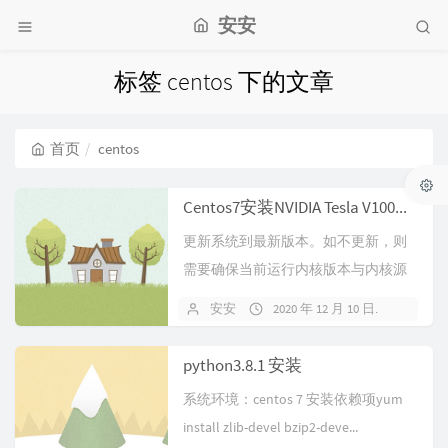
安安
标签 centos 下的文章
首页
centos
Centos7安装NVIDIA Tesla V100显卡驱动
更新系统到最新版本。如不更新，则
需要确保当前运行内核版本与内核源
码版本（kernel-devel）一致y...
安安
2020 年 12 月 10 日
暂无
python3.8.1 安装
系统环境：centos 7 安装依赖项yum
install zlib-devel bzip2-deve...