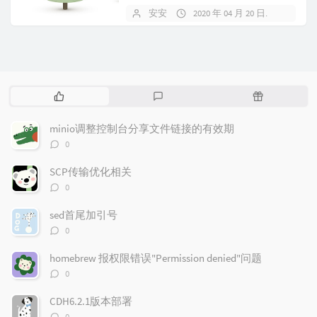
安安
2020 年 04 月 20 日
暂无
热
最
随
门
新
机
文
评
文
minio调整控制台分享文件链接的有效期
章
论
章
评
0
论
数：
SCP传输优化相关
评
0
论
数：
sed首尾加引号
评
0
论
数：
homebrew 报权限错误"Permission denied"问题
评
0
论
数：
CDH6.2.1版本部署
评
0