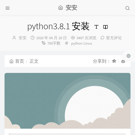
安安
python3.8.1 安装
博
发
安安
2020 年 04 月 20 日
3407 次浏览
暂无评论
主：
布
分
790字数
python
Linux
时
类：
间：
首页
正文
分享到：