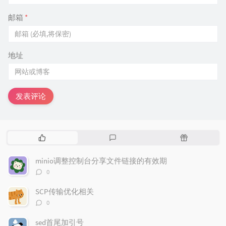
邮箱
*
地址
发表评论
热
最
随
门
新
机
文
评
文
minio调整控制台分享文件链接的有效期
章
论
章
评
0
论
数：
SCP传输优化相关
评
0
论
数：
sed首尾加引号