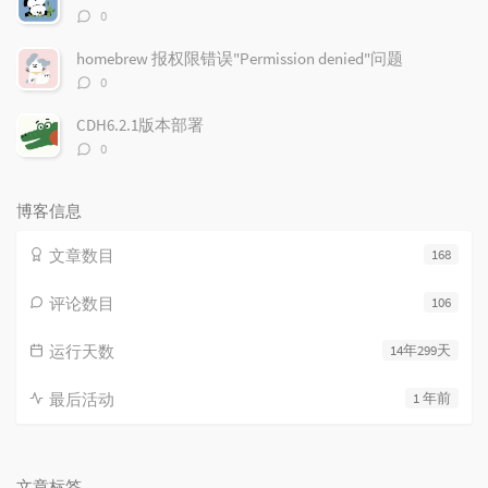
评
0
论
数：
homebrew 报权限错误"Permission denied"问题
评
0
论
数：
CDH6.2.1版本部署
评
0
论
数：
博客信息
文章数目
168
评论数目
106
运行天数
14年299天
最后活动
1 年前
文章标签