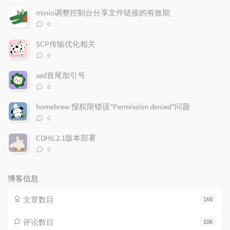
文
评
文
minio调整控制台分享文件链接的有效期
章
论
章
评
0
论
数：
SCP传输优化相关
评
0
论
数：
sed首尾加引号
评
0
论
数：
homebrew 报权限错误"Permission denied"问题
评
0
论
数：
CDH6.2.1版本部署
评
0
论
数：
博客信息
文章数目
168
评论数目
106