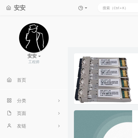
安安
安安
工程师
首页
分类
页面
46
虚拟化
文章归档
友链