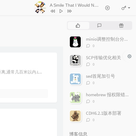
A Smile That I Would Never See Again
- Kitt
1
Ticket (Day Trip)
Chookiat Sakveerakul / August Band
2
A Smile That I Would Never See
热
最
随
Again
Kitti Kuremanee
3
Playground
Kitti Kuremanee
门
新
机
文
评
文
minio调整控制台分享文件链接的有效期
4
Old Chinese Song
Kitti Kuremanee
章
论
章
评
0
5
淤青
刘昊霖
论
数：
SCP传输优化相关
6
我可以坐你旁边吗
厘小白
评
0
7
For You To Be Here
Tom Rosenthal
论
离,通常几百米以内.L...
数：
sed首尾加引号
8
情人知己
叶蒨文
评
0
9
当初就不该学php
黄灰红
论
数：
homebrew 报权限错误"Permission denied"问题
评
0
论
数：
CDH6.2.1版本部署
评
0
论
数：
博客信息