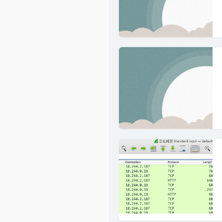
其他
时光机
安安
容器
友情链接
留言板
1
GitHub
1
数据库
豆瓣
系统
编程
监控
硬件
7