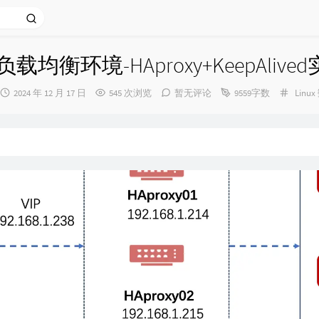
负载均衡环境-HAproxy+KeepAlive
发
分
2024 年 12 月 17 日
545 次浏览
暂无评论
9559字数
Linux
布
类：
时
间：