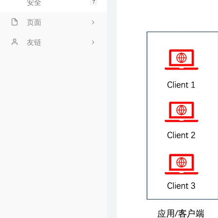
安全
7
页面
文章归档
友链
时光机
安安
友情链接
留言板
GitHub
豆瓣