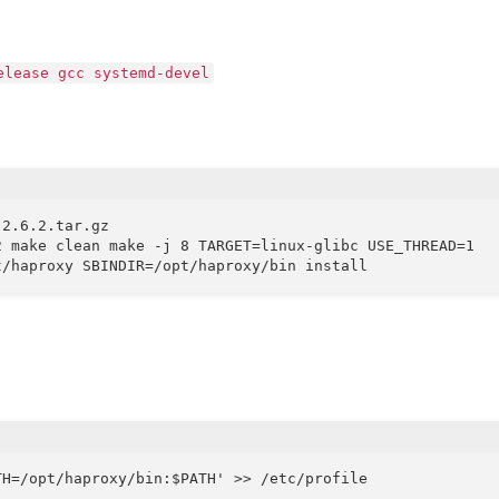
elease gcc systemd-devel
2.6.2.tar.gz 

2 make clean make -j 8 TARGET=linux-glibc USE_THREAD=1 

H=/opt/haproxy/bin:$PATH' >> /etc/profile 
