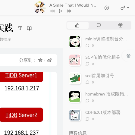
A Smile That I Would Never See Again
- Kitt
1
Ticket (Day Trip)
Chookiat Sakveerakul / August Band
2
A Smile That I Would Never See
d实践
热
最
随
Again
Kitti Kuremanee
3
Playground
Kitti Kuremanee
门
新
机
文
评
文
minio调整控制台分享文件链接的有效期
4
Old Chinese Song
Kitti Kuremanee
数据库
章
论
章
评
0
5
淤青
刘昊霖
论
数：
SCP传输优化相关
6
我可以坐你旁边吗
厘小白
分享到：
评
0
7
For You To Be Here
Tom Rosenthal
论
数：
sed首尾加引号
8
情人知己
叶蒨文
评
0
9
当初就不该学php
黄灰红
论
数：
homebrew 报权限错误"Permission denied"问题
评
0
论
数：
CDH6.2.1版本部署
评
0
论
数：
博客信息