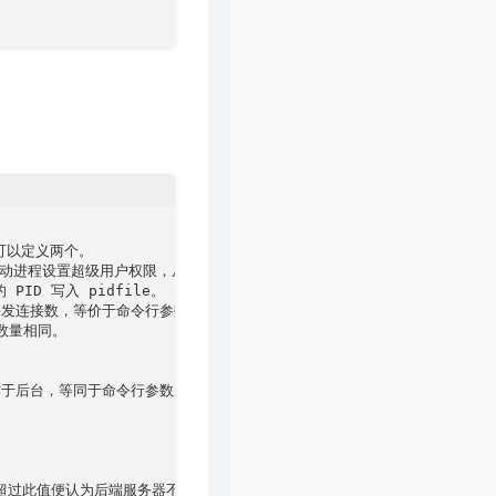
最多可以定义两个。

当前目录并为启动进程设置超级用户权限，从而提高安全性。

的 PID 写入 pidfile。

的最大并发连接数，等价于命令行参数 "-n"。

 数量相同。

护进程的方式工作于后台，等同于命令行参数“-D”的功能。当然，也可以在命令行中用“-db”
大次数，超过此值便认为后端服务器不可用。
