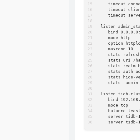
   timeout c
   timeout cl
   timeout se
listen admin_
   bind 0.0.0.0
   mode http  
   option http
   maxconn 10 
   stats refre
   stats uri /h
   stats realm
   stats auth
   stats hide-
   stats  adm
listen tidb-cl
   bind 192.16
   mode tcp   
   balance l
   server tid