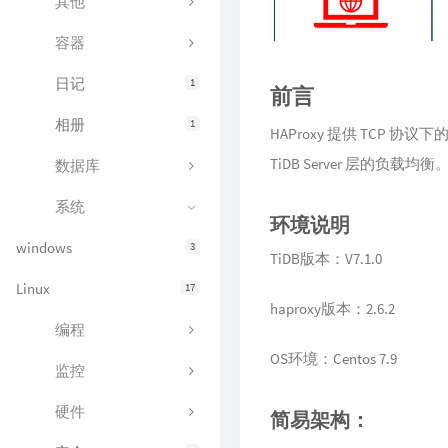
其他
容器
日记
1
前言
相册
1
HAProxy 提供 TCP 协
TiDB Server 层的负载
数据库
系统
环境说明
windows
3
TiDB版本：V7.1.0
Linux
17
haproxy版本：2.6.2
编程
OS环境：Centos 7.9
监控
硬件
简易架构：