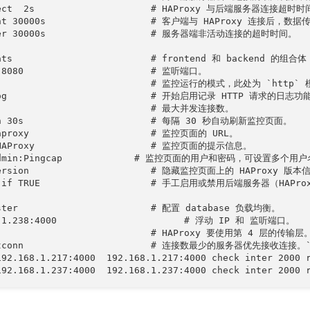
onnect  2s                     # HAProxy 与后端服务
ient 30000s                   # 客户端与 HAProxy 连接
rver 30000s                   # 服务器端非活动连接的超时时间。

stats                         # frontend 和 backen
:8080                       # 监听端口。

                             # 监控运行的模式，此处为 `http` 
log                          # 开始启用记录 HTTP 请求的日志功能
                             # 最大并发连接数。

sh 30s                       # 每隔 30 秒自动刷新监控页面。

aproxy                      # 监控页面的 URL。

 HAProxy                     # 监控页面的提示信息。

 admin:Pingcap             # 监控页面的用户和密码，可设置多个用户
version                      # 隐藏监控页面上的 HAProxy 版本
in if TRUE                    # 手工启用或禁用后端服务器（HAP
uster                        # 配置 database 负载均衡。

8.1.238:4000                       # 浮动 IP 和 监听端口。

                             # HAProxy 要使用第 4 层的传输层。
eastconn                       # 连接数最少的服务器
b-192.168.1.217:4000  192.168.1.217:4000 check 