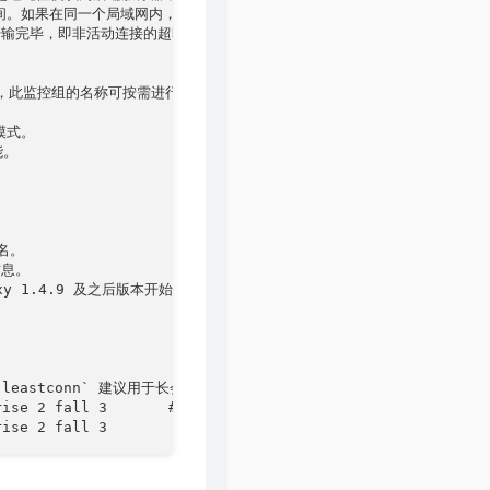
器连接超时时间。如果在同一个局域网内，可设置成较短的时间。

后，数据传输完毕，即非活动连接的超时时间。

d 的组合体，此监控组的名称可按需进行自定义。

模式。

。

名。

信息。

roxy 1.4.9 及之后版本开始支持）。



优先接收连接。`leastconn` 建议用于长会话服务，例如 LDAP、SQL、TS
inter 2000 rise 2 fall 3       # 检测 4000 端口，检测