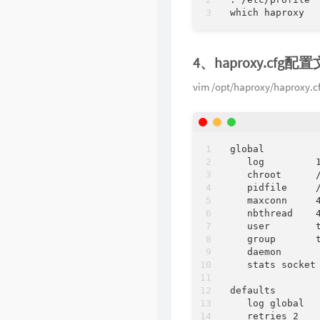
4、haproxy.cfg配
vim /opt/haproxy/haproxy.c
global         
   log       
   chroot    
   pidfile     
   maxconn   
   nbthread  
   user        
   group      
   daemon   
   stats socke
defaults       
   log global 
   retries 2