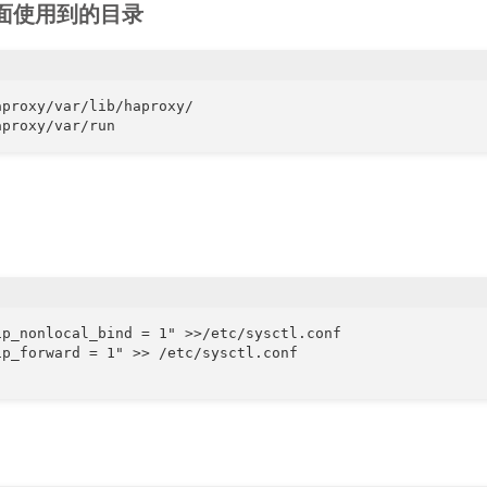
面使用到的目录
proxy/var/lib/haproxy/ 

p_nonlocal_bind = 1" >>/etc/sysctl.conf 

p_forward = 1" >> /etc/sysctl.conf 
