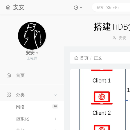
安安
搭建TiDB
博
安安
主：
安安
首页
正文
工程师
首页
分类
网络
46
虚拟化