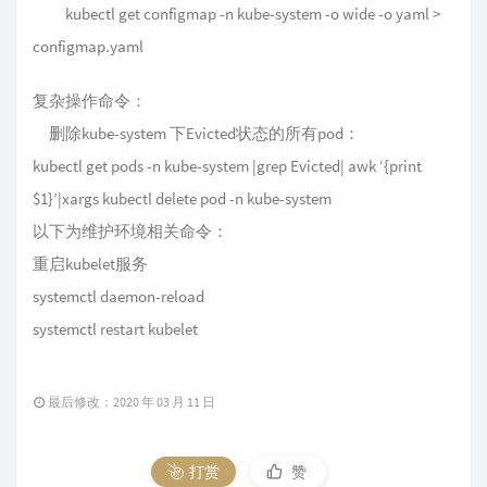
kubectl get configmap -n kube-system -o wide -o yaml >
configmap.yaml
复杂操作命令：
删除kube-system 下Evicted状态的所有pod：
kubectl get pods -n kube-system |grep Evicted| awk ‘{print
$1}’|xargs kubectl delete pod -n kube-system
以下为维护环境相关命令：
重启kubelet服务
systemctl daemon-reload
systemctl restart kubelet
最后修改：2020 年 03 月 11 日
打赏
赞