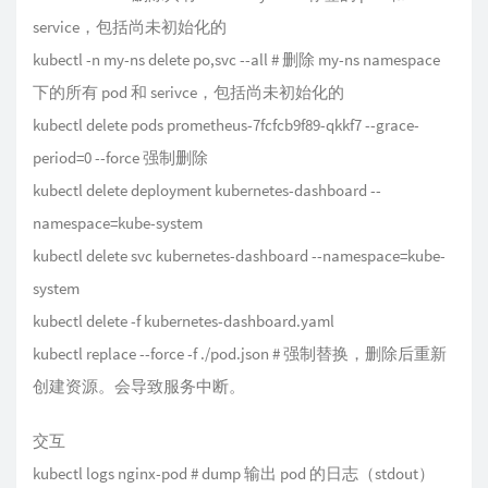
service，包括尚未初始化的
kubectl -n my-ns delete po,svc --all # 删除 my-ns namespace
下的所有 pod 和 serivce，包括尚未初始化的
kubectl delete pods prometheus-7fcfcb9f89-qkkf7 --grace-
period=0 --force 强制删除
kubectl delete deployment kubernetes-dashboard --
namespace=kube-system
kubectl delete svc kubernetes-dashboard --namespace=kube-
system
kubectl delete -f kubernetes-dashboard.yaml
kubectl replace --force -f ./pod.json # 强制替换，删除后重新
创建资源。会导致服务中断。
交互
kubectl logs nginx-pod # dump 输出 pod 的日志（stdout）