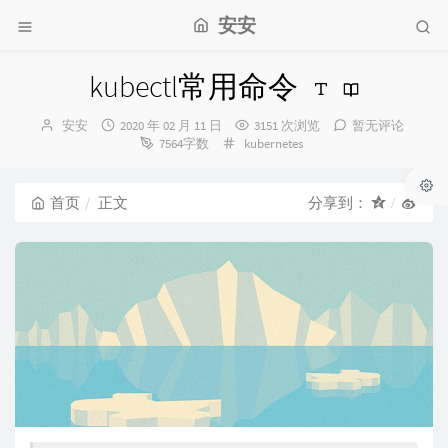
安安
kubectl常用命令
博
发
安安
2020 年 02 月 11 日
3151 次浏览
暂无评论
主：
布
分
7564字数
kubernetes
时
类：
间：
首页
正文
分享到：