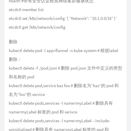
health #带有安全认证检查网络集群健康状态
etcdctl member list
etcdctl set /k8s/network/config ‘{ “Network”: “10.1.0.0/16” }’
etcdctl get /k8s/network/config
删除
kubectl delete pod -l app=flannel -n kube-system # 根据label
删除：
kubectl delete -f ./pod.json # 删除 pod.json 文件中定义的类型
和名称的 pod
kubectl delete pod,service baz foo # 删除名为“baz”的 pod 和
名为“foo”的 service
kubectl delete pods,services -l name=myLabel # 删除具有
name=myLabel 标签的 pod 和 serivce
kubectl delete pods,services -l name=myLabel --include-
uninitialized # 删除具有 name=myLabel 标签的 pod 和