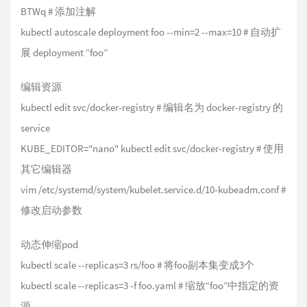
BTWq
# 添加注解
kubectl autoscale deployment foo --min=2 --max=10 # 自动扩
展 deployment “foo”
编辑资源
kubectl edit svc/docker-registry # 编辑名为 docker-registry 的
service
KUBE_EDITOR="nano" kubectl edit svc/docker-registry # 使用
其它编辑器
vim /etc/systemd/system/kubelet.service.d/10-kubeadm.conf #
修改启动参数
动态伸缩pod
kubectl scale --replicas=3 rs/foo # 将foo副本集变成3个
kubectl scale --replicas=3 -f foo.yaml # 缩放“foo”中指定的资
源。