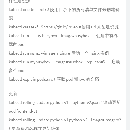
件创建资源
kubectl create -f ./dir # 使用目录下的所有清单文件来创建资
源
kubectl create -f
https://git.io/vPieo
# 使用 url 来创建资源
kubectl run -i --tty busybox --image=busybox ----创建带有终
端的pod
kubectl run nginx --image=nginx # 启动一个 nginx 实例
kubectl run mybusybox --image=busybox --replicas=5 ----启动
多个pod
kubectl explain pods,svc # 获取 pod 和 svc 的文档
更新
kubectl rolling-update python-v1 -f python-v2.json # 滚动更新
pod frontend-v1
kubectl rolling-update python-v1 python-v2 --image=image:v2
# 更新资源名称并更新镜像