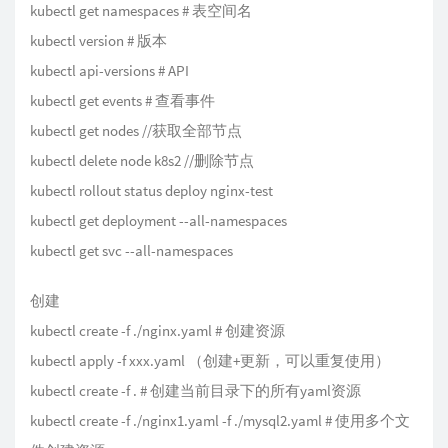
kubectl get namespaces # 表空间名
kubectl version # 版本
kubectl api-versions # API
kubectl get events # 查看事件
kubectl get nodes //获取全部节点
kubectl delete node k8s2 //删除节点
kubectl rollout status deploy nginx-test
kubectl get deployment --all-namespaces
kubectl get svc --all-namespaces
创建
kubectl create -f ./nginx.yaml # 创建资源
kubectl apply -f xxx.yaml （创建+更新，可以重复使用）
kubectl create -f . # 创建当前目录下的所有yaml资源
kubectl create -f ./nginx1.yaml -f ./mysql2.yaml # 使用多个文