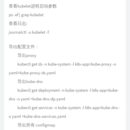
查看kubelet进程启动参数
ps -ef | grep kubelet
查看日志:
journalctl -u kubelet -f
导出配置文件：
导出proxy
kubectl get ds -n kube-system -l k8s-app=kube-proxy -o
yaml>kube-proxy-ds.yaml
导出kube-dns
kubectl get deployment -n kube-system -l k8s-app=kube-
dns -o yaml >kube-dns-dp.yaml
kubectl get services -n kube-system -l k8s-app=kube-dns -
o yaml >kube-dns-services.yaml
导出所有 configmap