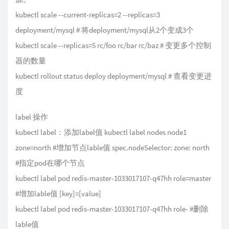
kubectl scale --current-replicas=2 --replicas=3
deployment/mysql # 将deployment/mysql从2个变成3个
kubectl scale --replicas=5 rc/foo rc/bar rc/baz # 变更多个控制
器的数量
kubectl rollout status deploy deployment/mysql # 查看变更进
度
label 操作
kubectl label：添加label值 kubectl label nodes node1
zone=north #增加节点lable值 spec.nodeSelector: zone: north
#指定pod在哪个节点
kubectl label pod redis-master-1033017107-q47hh role=master
#增加lable值 [key]=[value]
kubectl label pod redis-master-1033017107-q47hh role- #删除
lable值