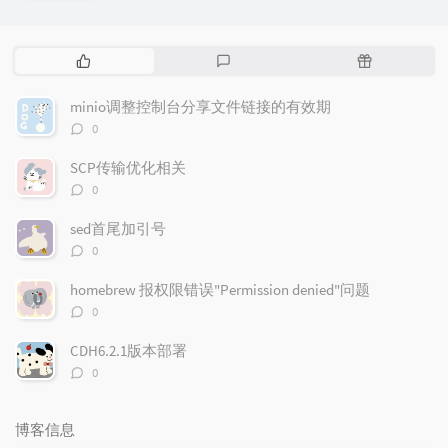
热
最
随
门
新
机
文
评
文
minio调整控制台分享文件链接的有效期
章
论
章
评
0
论
数：
SCP传输优化相关
评
0
论
数：
sed首尾加引号
评
0
论
数：
homebrew 报权限错误"Permission denied"问题
评
0
论
数：
CDH6.2.1版本部署
评
0
论
数：
博客信息