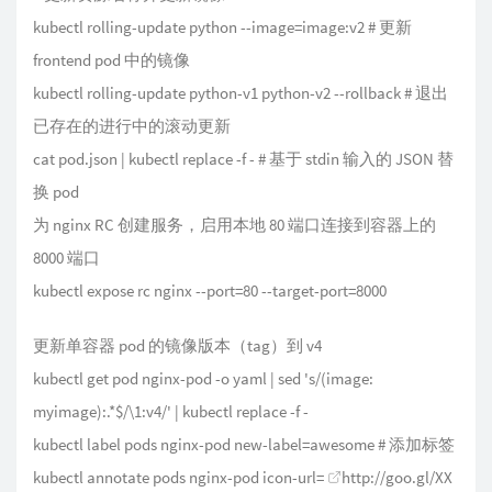
kubectl rolling-update python --image=image:v2 # 更新
frontend pod 中的镜像
kubectl rolling-update python-v1 python-v2 --rollback # 退出
已存在的进行中的滚动更新
cat pod.json | kubectl replace -f - # 基于 stdin 输入的 JSON 替
换 pod
为 nginx RC 创建服务，启用本地 80 端口连接到容器上的
8000 端口
kubectl expose rc nginx --port=80 --target-port=8000
更新单容器 pod 的镜像版本（tag）到 v4
kubectl get pod nginx-pod -o yaml | sed 's/(image:
myimage):.*$/\1:v4/' | kubectl replace -f -
kubectl label pods nginx-pod new-label=awesome # 添加标签
kubectl annotate pods nginx-pod icon-url=
http://goo.gl/XX