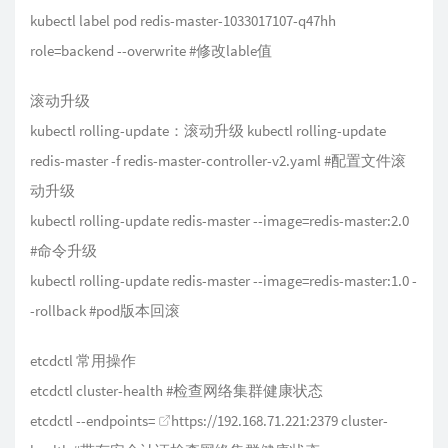
kubectl label pod redis-master-1033017107-q47hh
role=backend --overwrite #修改lable值
滚动升级
kubectl rolling-update：滚动升级 kubectl rolling-update
redis-master -f redis-master-controller-v2.yaml #配置文件滚
动升级
kubectl rolling-update redis-master --image=redis-master:2.0
#命令升级
kubectl rolling-update redis-master --image=redis-master:1.0 -
-rollback #pod版本回滚
etcdctl 常用操作
etcdctl cluster-health #检查网络集群健康状态
etcdctl --endpoints=
https://192.168.71.221:2379
cluster-