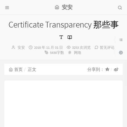
安安
Certificate Transparency 那些事
博
发
安安
2018 年 11 月 01 日
3253 次浏览
暂无评论
主：
布
分
5438字数
网络
时
类：
间：
首页
正文
分享到：