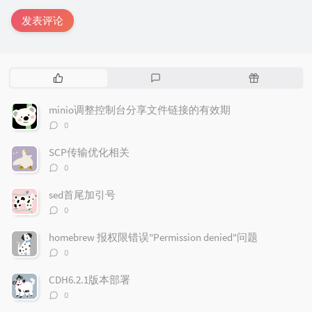
发表评论
热
最
随
门
新
机
文
评
文
minio调整控制台分享文件链接的有效期
章
论
章
评
0
论
数：
SCP传输优化相关
评
0
论
数：
sed首尾加引号
评
0
论
数：
homebrew 报权限错误"Permission denied"问题
评
0
论
数：
CDH6.2.1版本部署
评
0
论