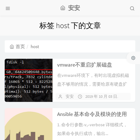
安安
标签 host 下的文章
首页
host
vmware不重启扩展磁盘
在vmware环境下，有时出现虚拟机磁
盘不够用的情况，需要给原有硬盘扩
容或者新增硬盘，但一般情况下下，
安安
2019 年 10 月 03 日
关闭
L...
Ansible 基本命令及模块的使用
1. 命令行参数-v,–verbose 详细模式，
如果命令执行成功，输出...