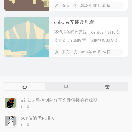
安安
2019 年 05 月 23 日
暂无
cobbler安装及配置
环境准备操作系统：Centos 7 1810安
装方式：YUM配置epel的YUM源安装
cobbleryu...
安安
2019 年 01 月 24 日
暂无
热
最
随
门
新
机
文
评
文
minio调整控制台分享文件链接的有效期
章
论
章
评
0
论
数：
SCP传输优化相关
评
0
论