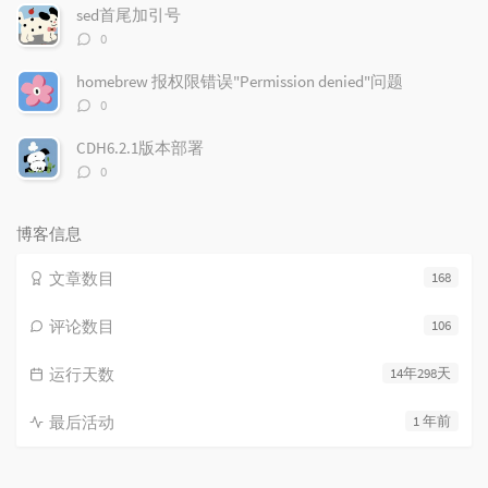
数：
sed首尾加引号
评
0
论
数：
homebrew 报权限错误"Permission denied"问题
评
0
论
数：
CDH6.2.1版本部署
评
0
论
数：
博客信息
文章数目
168
评论数目
106
运行天数
14年298天
最后活动
1 年前