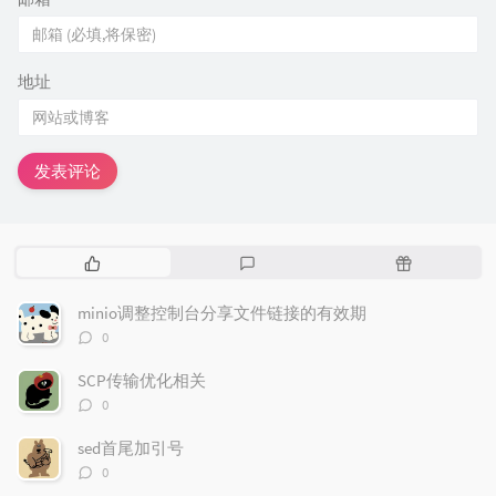
地址
发表评论
热
最
随
门
新
机
文
评
文
minio调整控制台分享文件链接的有效期
章
论
章
评
0
论
数：
SCP传输优化相关
评
0
论
数：
sed首尾加引号
评
0
论