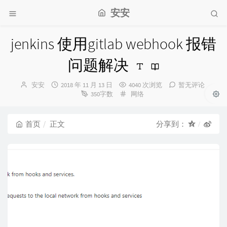
安安
jenkins 使用gitlab webhook 报错
问题解决
博
发
安安
2018 年 11 月 13 日
4040 次浏览
暂无评论
主：
布
分
350字数
网络
时
类：
间：
首页
正文
分享到：