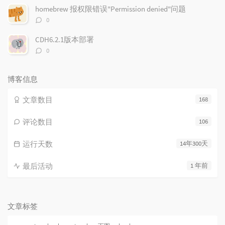
数：
homebrew 报权限错误"Permission denied"问题
评
0
论
数：
CDH6.2.1版本部署
评
0
论
数：
博客信息
文章数目
168
评论数目
106
运行天数
14年300天
最后活动
1 年前
文章标签