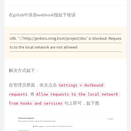
在gitlab中添加webhook报如下错误
URL '
http://jenkins.cmig.host/project/doc
' is blocked: Reques
ts to the local network are not allowed
解决方式如下：
在管理员界面，依次点击
Settings > Outbound 
将
requests
Allow requests to the local network 
勾上即可，如下图
from hooks and services