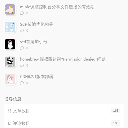
文
评
文
minio调整控制台分享文件链接的有效期
章
论
章
评
0
论
数：
SCP传输优化相关
评
0
论
数：
sed首尾加引号
评
0
论
数：
homebrew 报权限错误"Permission denied"问题
评
0
论
数：
CDH6.2.1版本部署
评
0
论
数：
博客信息
文章数目
168
评论数目
106