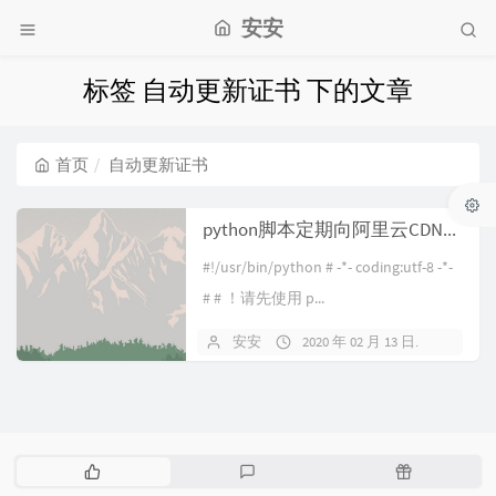
安安
标签 自动更新证书 下的文章
首页
自动更新证书
python脚本定期向阿里云CDN推送Letsencrypt证书
#!/usr/bin/python # -*- coding:utf-8 -*-
# # ！请先使用 p...
安安
2020 年 02 月 13 日
暂无
热
最
随
门
新
机