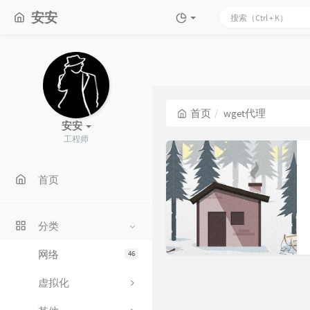
安安
首页
wget代理
安安
工程师
首页
分类
网络
46
虚拟化