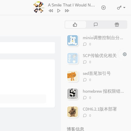
A Smile That I Would Never See Again
- Kitt
1
Ticket (Day Trip)
Chookiat Sakveerakul / August Band
2
A Smile That I Would Never See
热
最
随
Again
Kitti Kuremanee
3
Playground
Kitti Kuremanee
门
新
机
文
评
文
minio调整控制台分享文件链接的有效期
4
Old Chinese Song
Kitti Kuremanee
章
论
章
评
0
5
淤青
刘昊霖
论
数：
SCP传输优化相关
6
我可以坐你旁边吗
厘小白
评
0
7
For You To Be Here
Tom Rosenthal
论
数：
sed首尾加引号
8
情人知己
叶蒨文
评
0
9
当初就不该学php
黄灰红
论
数：
homebrew 报权限错误"Permission denied"问题
评
0
论
数：
CDH6.2.1版本部署
评
0
论
数：
博客信息