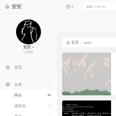
安安
首页
error
安安
工程师
首页
分类
网络
46
虚拟化