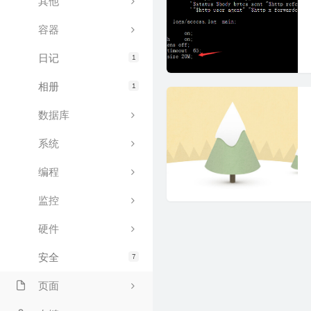
其他
容器
日记
1
相册
1
数据库
系统
编程
监控
硬件
安全
7
页面