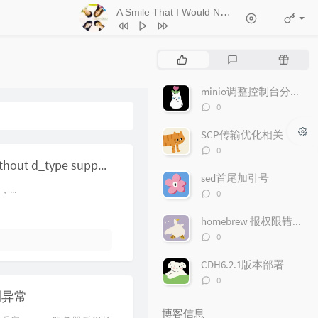
A Smile That I Would Never See Again
- Kitt
1
Ticket (Day Trip)
Chookiat Sakveerakul / August Band
2
A Smile That I Would Never See
热
最
随
Again
Kitti Kuremanee
3
Playground
Kitti Kuremanee
门
新
机
文
评
文
minio调整控制台分享文件链接的有效期
4
Old Chinese Song
Kitti Kuremanee
章
论
章
评
0
5
淤青
刘昊霖
论
数：
SCP传输优化相关
6
我可以坐你旁边吗
厘小白
评
0
7
For You To Be Here
Tom Rosenthal
论
docker启动报错the backing xfs filesystem is formatted without d_type support
数：
sed首尾加引号
8
情人知己
叶蒨文
...
评
0
9
当初就不该学php
黄灰红
论
数：
homebrew 报权限错误"Permission denied"问题
评
0
论
数：
CDH6.2.1版本部署
评
0
论
检测异常
数：
博客信息