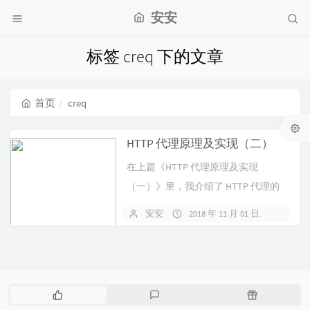
安安
标签 creq 下的文章
首页
creq
HTTP 代理原理及实现（二）
在上篇《HTTP 代理原理及实现
（一）》里，我介绍了 HTTP 代理的
两种形式，并用 Node.js 实...
安安
2018 年 11 月 01 日
暂无
热
最
随
门
新
机