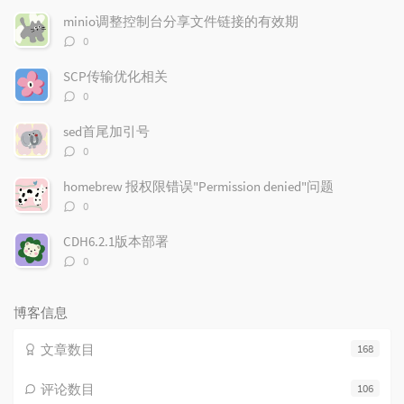
文
评
文
minio调整控制台分享文件链接的有效期
章
论
章
评
0
论
数：
SCP传输优化相关
评
0
论
数：
sed首尾加引号
评
0
论
数：
homebrew 报权限错误"Permission denied"问题
评
0
论
数：
CDH6.2.1版本部署
评
0
论
数：
博客信息
文章数目
168
评论数目
106