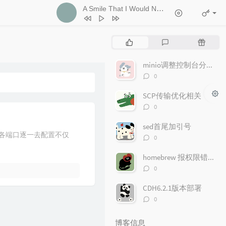
A Smile That I Would Never See Again
- Kitt
1
Ticket (Day Trip)
Chookiat Sakveerakul / August Band
2
A Smile That I Would Never See
热
最
随
Again
Kitti Kuremanee
3
Playground
Kitti Kuremanee
门
新
机
文
评
文
minio调整控制台分享文件链接的有效期
4
Old Chinese Song
Kitti Kuremanee
章
论
章
评
0
5
淤青
刘昊霖
论
数：
SCP传输优化相关
6
我可以坐你旁边吗
厘小白
评
0
7
For You To Be Here
Tom Rosenthal
论
数：
sed首尾加引号
8
情人知己
叶蒨文
各端口逐一去配置不仅
评
0
9
当初就不该学php
黄灰红
论
数：
homebrew 报权限错误"Permission denied"问题
评
0
论
数：
CDH6.2.1版本部署
评
0
论
数：
博客信息