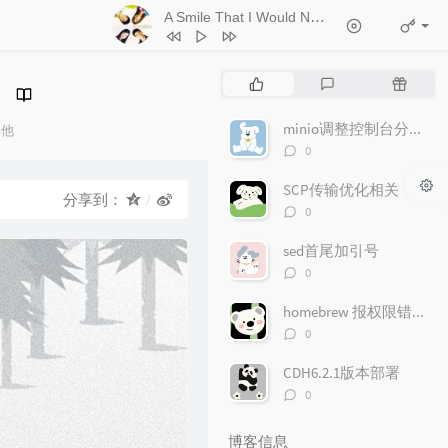
A Smile That I Would Never See Again
- Kitt
1
Ticket (Day Trip)
Chookiat Sakveerakul / August Band
2
A Smile That I Would Never See
热
最
随
Again
Kitti Kuremanee
3
Playground
Kitti Kuremanee
门
新
机
文
评
文
minio调整控制台分享文件链接的有效期
4
Old Chinese Song
Kitti Kuremanee
其他
章
论
章
评
：
0
5
淤青
刘昊霖
论
数：
SCP传输优化相关
6
我可以坐你旁边吗
厘小白
分享到：
评
0
7
For You To Be Here
Tom Rosenthal
论
数：
sed首尾加引号
8
情人知己
叶蒨文
评
0
9
当初就不该学php
黄灰红
论
数：
homebrew 报权限错误"Permission denied"问题
评
0
论
数：
CDH6.2.1版本部署
评
0
论
数：
博客信息