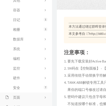
其他
容器
日记
1
本方法通过绕过群晖登录
相册
1
本文参考自
http://iii8
数据库
系统
注意事项：
编程
要先下载安装好Active Bac
SN码在【控制面板】 -
监控
采用传统手动替换字符
硬件
TANK ABB解锁专用工具
安全
7
果你的端口号修改过请
密码中建议只包含字母
页面
不知道按哪个标准，也