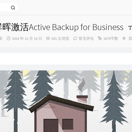
激活Active Backup for Business
发
分
安
2024 年 12 月 16 日
651 次浏览
暂无评论
1679字数
：
布
类
时
间：