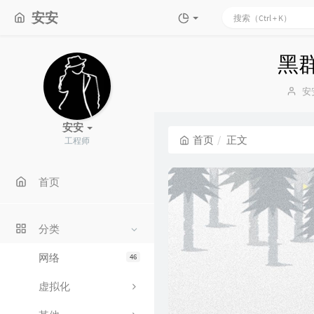
安安
黑群晖
博
安
主
安安
首页
正文
工程师
首页
分类
网络
46
虚拟化