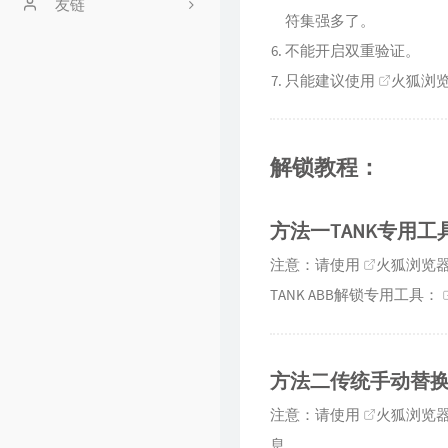
文章归档
友链
符集强多了。
时光机
安安
不能开启双重验证。
只能建议使用
火狐浏
友情链接
留言板
解锁教程：
GitHub
豆瓣
方法一TANK专用
注意：请使用
火狐浏览
TANK ABB解锁专用工具：
方法二传统手动替
注意：请使用
火狐浏览
息。