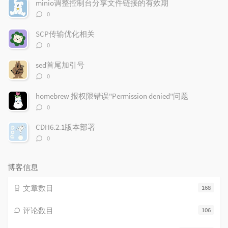
minio调整控制台分享文件链接的有效期
章
论
章
评
0
论
数：
SCP传输优化相关
评
0
论
数：
sed首尾加引号
评
0
论
数：
homebrew 报权限错误"Permission denied"问题
评
0
论
数：
CDH6.2.1版本部署
评
0
论
数：
博客信息
文章数目
168
评论数目
106