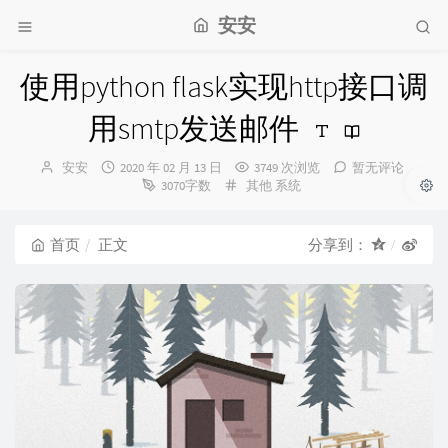
安安
使用python flask实现http接口调
用smtp发送邮件
博
发
安安
2020 年 02 月 13 日
3749 次浏览
暂无评论
主：
布
分
3070字数
其他
系统
时
类：
间：
首页
正文
分享到：