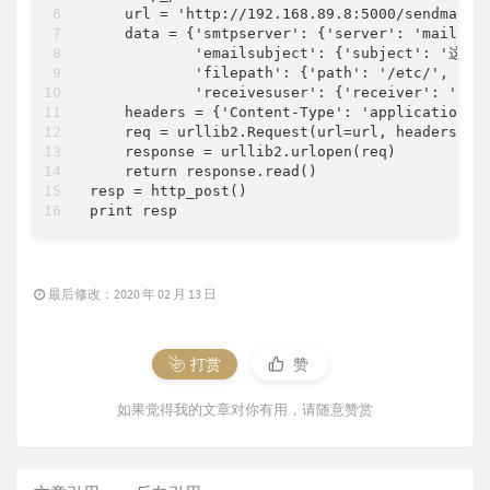
    url = 'http://192.168.89.8:5000/sendmail'

    data = {'smtpserver': {'server': 'mail.xxx
            'emailsubject': {'subject': '
            'filepath': {'path': '/etc/', 'fil
            'receivesuser': {'receiver': '2345
    headers = {'Content-Type': 'application/js
    req = urllib2.Request(url=url, headers=hea
    response = urllib2.urlopen(req)

    return response.read()

resp = http_post()

最后修改：2020 年 02 月 13 日
打赏
赞
如果觉得我的文章对你有用，请随意赞赏