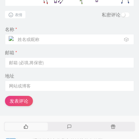
私密评论
表情
名称
*
🎲
邮箱
*
地址
发表评论
热
最
随
门
新
机
文
评
文