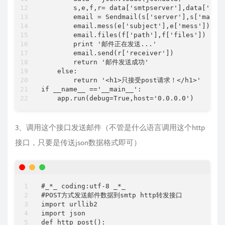
        s,e,f,r= data['smtpserver'],data['emai
        email = Sendmail(s['server'],s['mailus
        email.mess(e['subject'],e['mess'])

        email.files(f['path'],f['files'])

        print '邮件正在发送...'

        email.send(r['receiver'])

        return '邮件发送成功'

    else:

        return '<h1>只接受post请求！</h1>'

if __name__ =='__main__':

3、调用这个接口发送邮件（不管是什么语言调用这个http
接口，只要是传送json数据格式即可）
#_*_ coding:utf-8 _*_

#POST方式发送邮件数据到smtp http转发接口

import urllib2

import json

def http_post():
