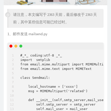
请注意，本文编写于 2363 天前，最后修改于 2363 天
前，其中某些信息可能已经过时。
1、邮件发送 mailsend.py
#_*_ coding:utf-8 _*_

import  smtplib

from email.mime.multipart import MIMEMultipart
from email.mime.text import MIMEText

class Sendmail:

    local_hostname = ['xxxx']

    msg = MIMEMultipart('related')

    def __init__(self,smtp_server,mail_user,ma
        self.smtp_server = smtp_server

        self.mail_user = mail_user
