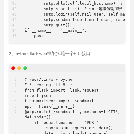
        smtp.ehlo(self.local_hostname)  #
        smtp.starttls()  # smtp连接传输加密

        smtp.login(self.mail_user, self.mail_p
        smtp.sendmail(self.mail_user, receiver
        smtp.quit()

if __name__ == "__main__":

2、python flask web框架实现一个http接口
#!/usr/bin/env python

#_*_ coding:utf-8 _*_

from flask import Flask,request

import json

from mailsend import Sendmail

app = Flask(__name__)

@app.route('/sendmail' , methods=['GET', 'POST
def index():

    if request.method == 'POST':

        jsondata = request.get_data()

        data = json.loads(jsondata)
